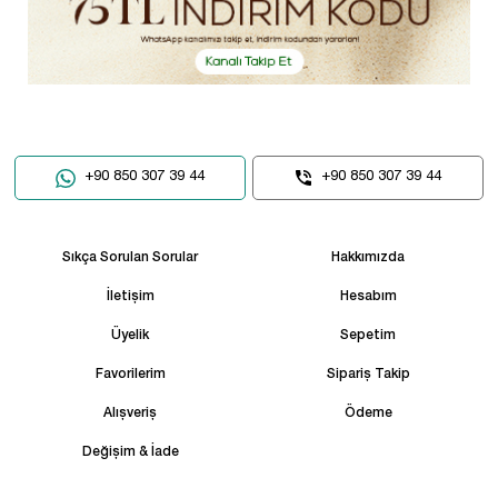
+90 850 307 39 44
+90 850 307 39 44
Sıkça Sorulan Sorular
Hakkımızda
İletişim
Hesabım
Üyelik
Sepetim
Favorilerim
Sipariş Takip
Alışveriş
Ödeme
Değişim & İade