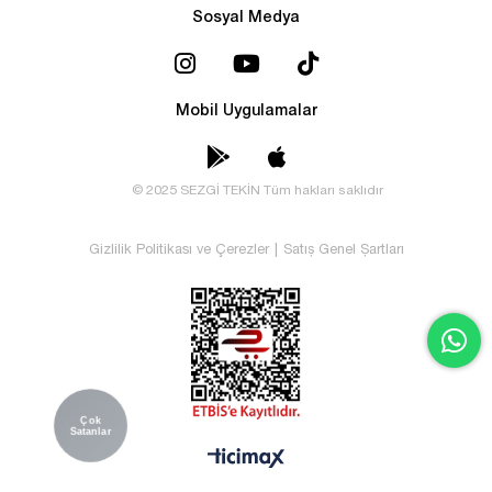
Sosyal Medya
Mobil Uygulamalar
© 2025 SEZGİ TEKİN Tüm hakları saklıdır
Gizlilik Politikası ve Çerezler
|
Satış Genel Şartları
Çok
Satanlar