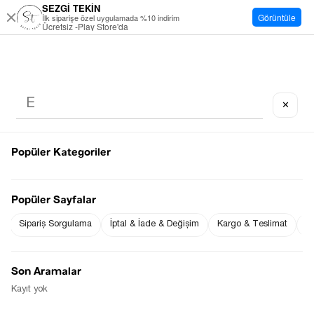
SEZGİ TEKİN
Görüntüle
İlk siparişe özel uygulamada %10 indirim
Ücretsiz -Play Store'da
✕
Popüler Kategoriler
Popüler Sayfalar
Sipariş Sorgulama
İptal & İade & Değişim
Kargo & Teslimat
Sı
Son Aramalar
Kayıt yok