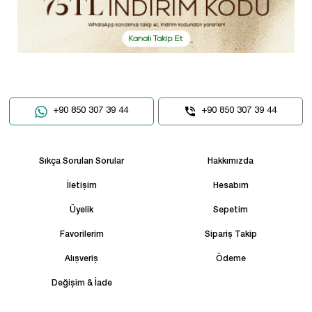
+90 850 307 39 44
+90 850 307 39 44
Sıkça Sorulan Sorular
Hakkımızda
İletişim
Hesabım
Üyelik
Sepetim
Favorilerim
Sipariş Takip
Alışveriş
Ödeme
Değişim & İade