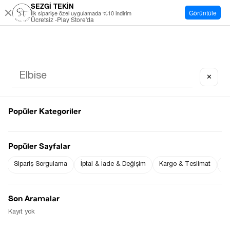
SEZGİ TEKİN
Görüntüle
İlk siparişe özel uygulamada %10 indirim
Ücretsiz -Play Store'da
✕
Popüler Kategoriler
Popüler Sayfalar
Sipariş Sorgulama
İptal & İade & Değişim
Kargo & Teslimat
Sı
Son Aramalar
Kayıt yok