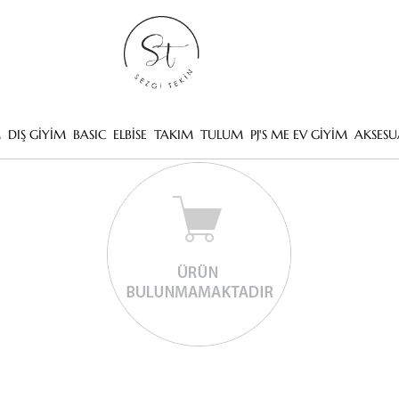
M
DIŞ GİYİM
BASIC
ELBİSE
TAKIM
TULUM
PJ'S ME EV GİYİM
AKSESU