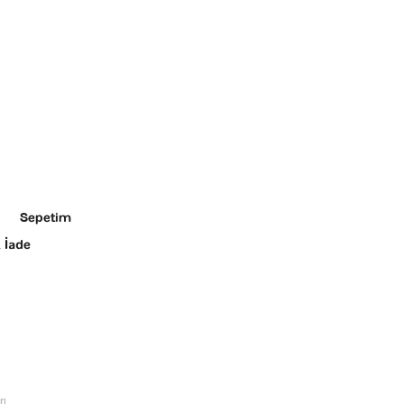
Sepetim
 İade
rı