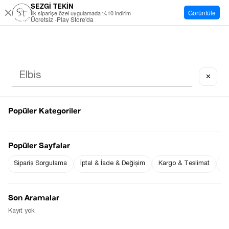
SEZGİ TEKİN
Görüntüle
İlk siparişe özel uygulamada %10 indirim
Ücretsiz -Play Store'da
✕
Popüler Kategoriler
Popüler Sayfalar
Sipariş Sorgulama
İptal & İade & Değişim
Kargo & Teslimat
Sı
Son Aramalar
Kayıt yok