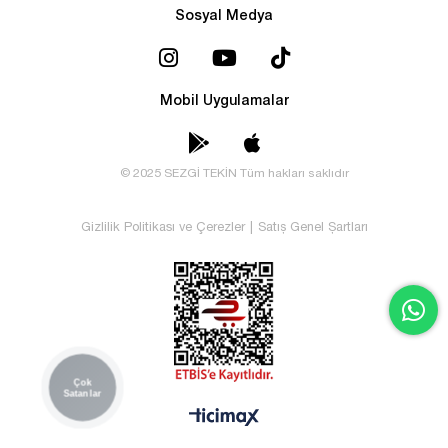
Sosyal Medya
Mobil Uygulamalar
© 2025 SEZGİ TEKİN Tüm hakları saklıdır
Gizlilik Politikası ve Çerezler
|
Satış Genel Şartları
Çok
Satanlar