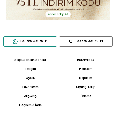
+90 850 307 39 44
+90 850 307 39 44
Sıkça Sorulan Sorular
Hakkımızda
İletişim
Hesabım
Üyelik
Sepetim
Favorilerim
Sipariş Takip
Alışveriş
Ödeme
Değişim & İade