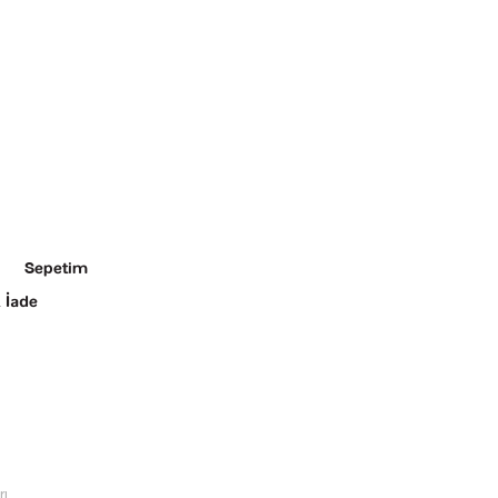
Sepetim
 İade
rı