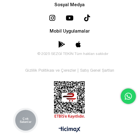
Sosyal Medya
Mobil Uygulamalar
© 2025 SEZGİ TEKİN Tüm hakları saklıdır
Gizlilik Politikası ve Çerezler
|
Satış Genel Şartları
Çok
Satanlar