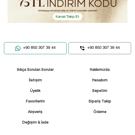
+90 850 307 39 44
+90 850 307 39 44
Sıkça Sorulan Sorular
Hakkımızda
İletişim
Hesabım
Üyelik
Sepetim
Favorilerim
Sipariş Takip
Alışveriş
Ödeme
Değişim & İade