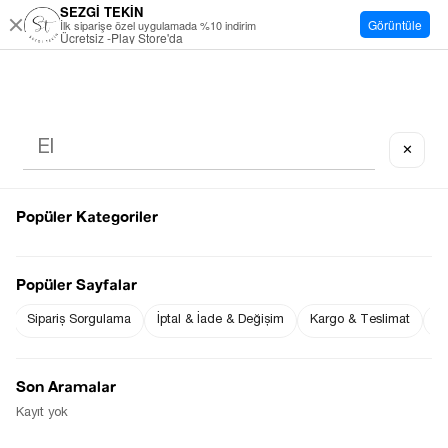
SEZGİ TEKİN
Görüntüle
İlk siparişe özel uygulamada %10 indirim
Ücretsiz -Play Store'da
✕
Popüler Kategoriler
Popüler Sayfalar
Sipariş Sorgulama
İptal & İade & Değişim
Kargo & Teslimat
Sı
Son Aramalar
Kayıt yok