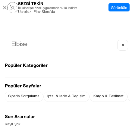
SEZGİ TEKİN
Görüntüle
İlk siparişe özel uygulamada %10 indirim
Ücretsiz -Play Store'da
✕
Popüler Kategoriler
Popüler Sayfalar
Sipariş Sorgulama
İptal & İade & Değişim
Kargo & Teslimat
Sı
Son Aramalar
Kayıt yok