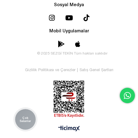
Sosyal Medya
Mobil Uygulamalar
© 2025 SEZGİ TEKİN Tüm hakları saklıdır
Gizlilik Politikası ve Çerezler
|
Satış Genel Şartları
Çok
Satanlar