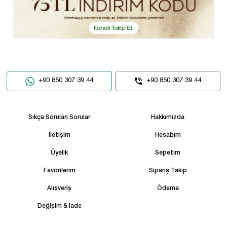
+90 850 307 39 44
+90 850 307 39 44
Sıkça Sorulan Sorular
Hakkımızda
İletişim
Hesabım
Üyelik
Sepetim
Favorilerim
Sipariş Takip
Alışveriş
Ödeme
Değişim & İade