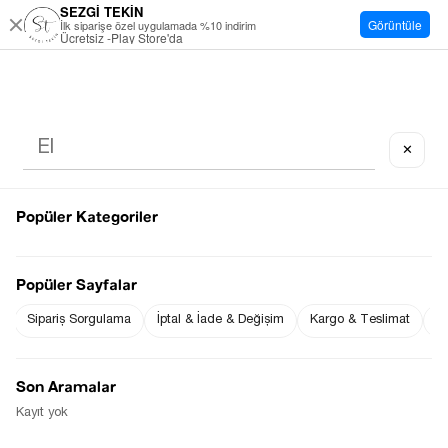
SEZGİ TEKİN
Görüntüle
İlk siparişe özel uygulamada %10 indirim
Ücretsiz -Play Store'da
✕
Popüler Kategoriler
Popüler Sayfalar
Sipariş Sorgulama
İptal & İade & Değişim
Kargo & Teslimat
Sı
Son Aramalar
Kayıt yok