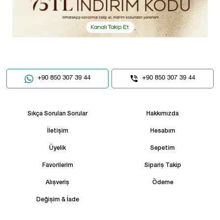
+90 850 307 39 44
+90 850 307 39 44
Sıkça Sorulan Sorular
Hakkımızda
İletişim
Hesabım
Üyelik
Sepetim
Favorilerim
Sipariş Takip
Alışveriş
Ödeme
Değişim & İade