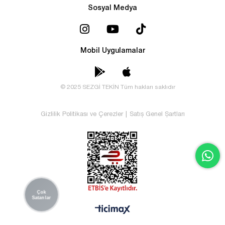
Sosyal Medya
Mobil Uygulamalar
© 2025 SEZGİ TEKİN Tüm hakları saklıdır
Gizlilik Politikası ve Çerezler
|
Satış Genel Şartları
Çok
Satanlar