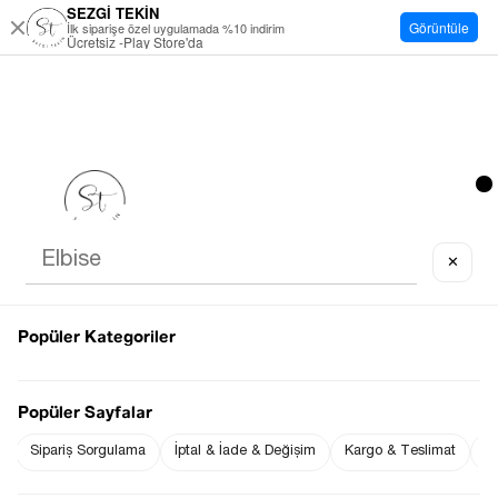
SEZGİ TEKİN
Görüntüle
İlk siparişe özel uygulamada %10 indirim
Ücretsiz -Play Store'da
✕
Popüler Kategoriler
Popüler Sayfalar
Sipariş Sorgulama
İptal & İade & Değişim
Kargo & Teslimat
Sı