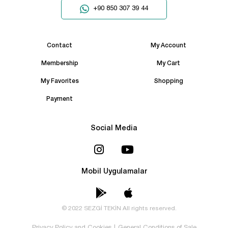
+90 850 307 39 44
Contact
My Account
Membership
My Cart
My Favorites
Shopping
Payment
Social Media
Mobil Uygulamalar
© 2022 SEZGİ TEKİN All rights reserved.