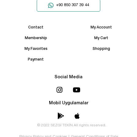
+90 850 307 39 44
Contact
My Account
Membership
My Cart
My Favorites
Shopping
Payment
Social Media
Mobil Uygulamalar
© 2022 SEZGİ TEKİN All rights reserved.