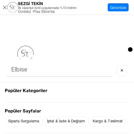
SEZGİ TEKİN
Görüntüle
İlk siparişe özel uygulamada %10 indirim
Ücretsiz -Play Store'da
✕
Popüler Kategoriler
Popüler Sayfalar
Sipariş Sorgulama
İptal & İade & Değişim
Kargo & Teslimat
Sı