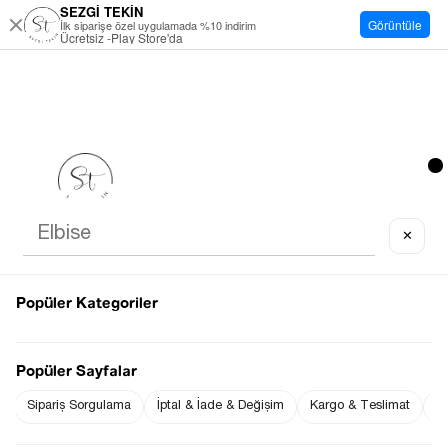
SEZGİ TEKİN
Görüntüle
İlk siparişe özel uygulamada %10 indirim
Ücretsiz -Play Store'da
✕
Popüler Kategoriler
Popüler Sayfalar
Sipariş Sorgulama
İptal & İade & Değişim
Kargo & Teslimat
Sı