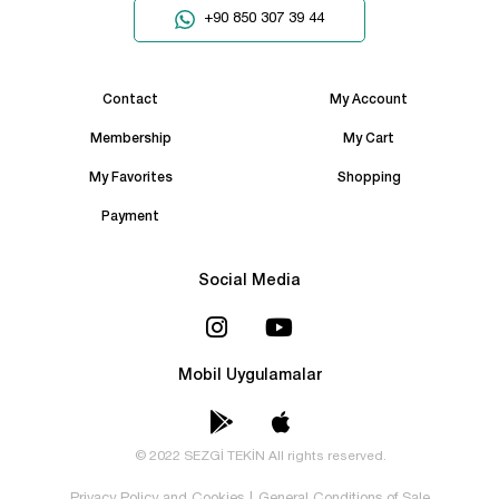
+90 850 307 39 44
Contact
My Account
Membership
My Cart
My Favorites
Shopping
Payment
Social Media
Mobil Uygulamalar
© 2022 SEZGİ TEKİN All rights reserved.