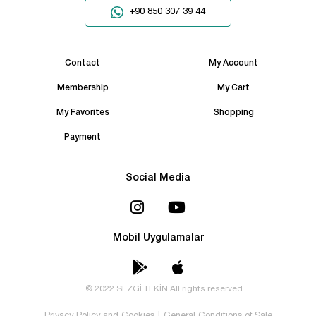
+90 850 307 39 44
Contact
My Account
Membership
My Cart
My Favorites
Shopping
Payment
Social Media
Mobil Uygulamalar
© 2022 SEZGİ TEKİN All rights reserved.