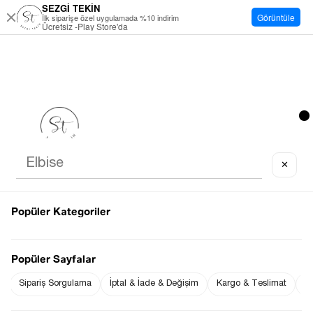
SEZGİ TEKİN
Görüntüle
İlk siparişe özel uygulamada %10 indirim
Ücretsiz -Play Store'da
✕
Popüler Kategoriler
Popüler Sayfalar
Sipariş Sorgulama
İptal & İade & Değişim
Kargo & Teslimat
Sı