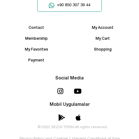
+90 850 307 39 44
Contact
My Account
Membership
My Cart
My Favorites
Shopping
Payment
Social Media
Mobil Uygulamalar
© 2022 SEZGİ TEKİN All rights reserved.