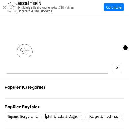
SEZGİ TEKİN
Görüntüle
İlk siparişe özel uygulamada %10 indirim
Ücretsiz -Play Store'da
✕
Popüler Kategoriler
Popüler Sayfalar
Sipariş Sorgulama
İptal & İade & Değişim
Kargo & Teslimat
Sı