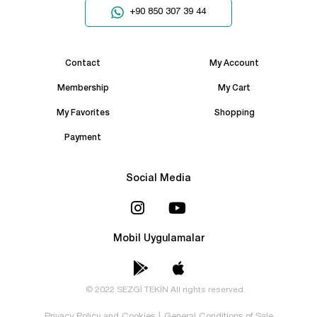
+90 850 307 39 44
Contact
My Account
Membership
My Cart
My Favorites
Shopping
Payment
Social Media
Mobil Uygulamalar
© 2022 SEZGİ TEKİN All rights reserved.