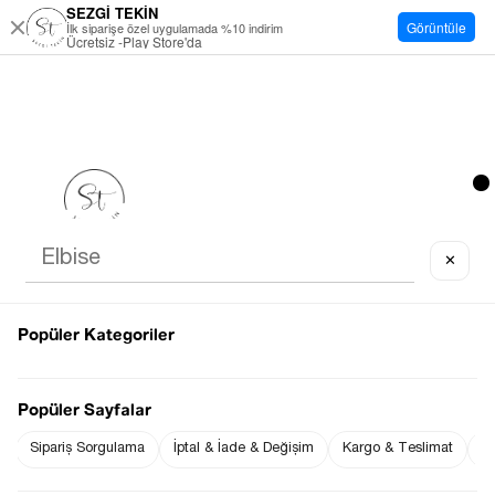
SEZGİ TEKİN
Görüntüle
İlk siparişe özel uygulamada %10 indirim
Ücretsiz -Play Store'da
✕
Popüler Kategoriler
Popüler Sayfalar
Sipariş Sorgulama
İptal & İade & Değişim
Kargo & Teslimat
Sı