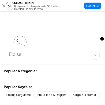
SEZGİ TEKİN
Görüntüle
İlk siparişe özel uygulamada %10 indirim
Ücretsiz -Play Store'da
✕
Popüler Kategoriler
Popüler Sayfalar
Sipariş Sorgulama
İptal & İade & Değişim
Kargo & Teslimat
Sı