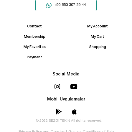
+90 850 307 39 44
Contact
My Account
Membership
My Cart
My Favorites
Shopping
Payment
Social Media
Mobil Uygulamalar
© 2022 SEZGİ TEKİN All rights reserved.