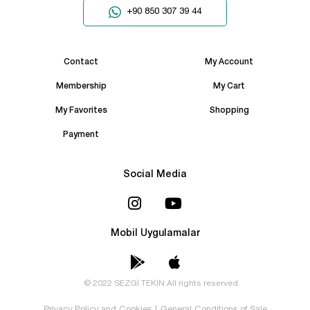
+90 850 307 39 44
Contact
My Account
Membership
My Cart
My Favorites
Shopping
Payment
Social Media
Mobil Uygulamalar
© 2022 SEZGİ TEKİN All rights reserved.