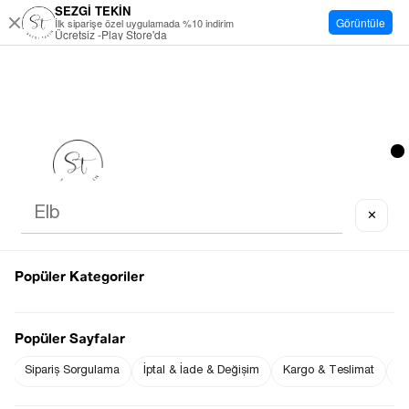
SEZGİ TEKİN
Görüntüle
İlk siparişe özel uygulamada %10 indirim
Ücretsiz -Play Store'da
✕
Popüler Kategoriler
Popüler Sayfalar
Sipariş Sorgulama
İptal & İade & Değişim
Kargo & Teslimat
Sı