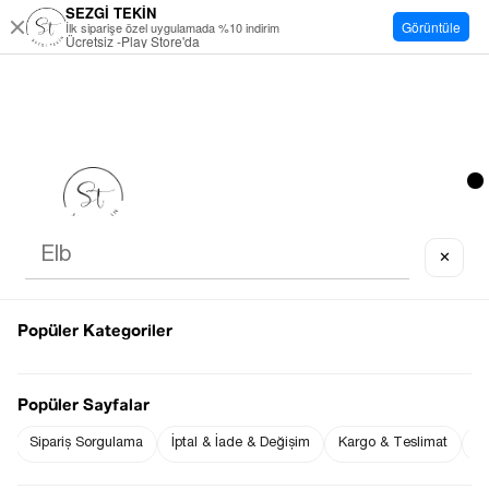
SEZGİ TEKİN
Görüntüle
İlk siparişe özel uygulamada %10 indirim
Ücretsiz -Play Store'da
✕
Popüler Kategoriler
Popüler Sayfalar
Sipariş Sorgulama
İptal & İade & Değişim
Kargo & Teslimat
Sı