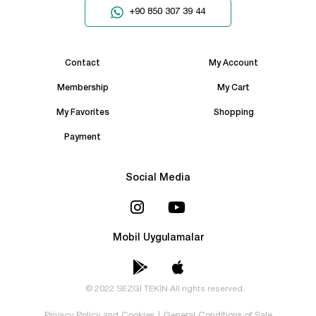
+90 850 307 39 44
Contact
My Account
Membership
My Cart
My Favorites
Shopping
Payment
Social Media
Mobil Uygulamalar
© 2022 SEZGİ TEKİN All rights reserved.