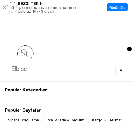
SEZGİ TEKİN
Görüntüle
İlk siparişe özel uygulamada %10 indirim
Ücretsiz -Play Store'da
✕
Popüler Kategoriler
Popüler Sayfalar
Sipariş Sorgulama
İptal & İade & Değişim
Kargo & Teslimat
Sı