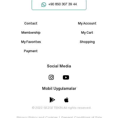
+90 850 307 39 44
Contact
My Account
Membership
My Cart
My Favorites
Shopping
Payment
Social Media
Mobil Uygulamalar
© 2022 SEZGİ TEKİN All rights reserved.