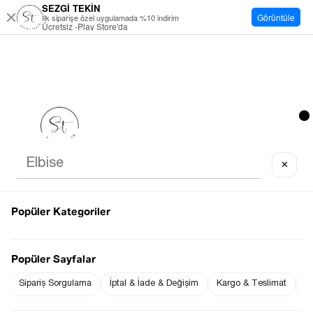
SEZGİ TEKİN
Görüntüle
İlk siparişe özel uygulamada %10 indirim
Ücretsiz -Play Store'da
✕
Popüler Kategoriler
Popüler Sayfalar
Sipariş Sorgulama
İptal & İade & Değişim
Kargo & Teslimat
Sı