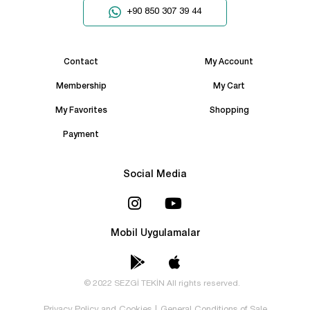
+90 850 307 39 44
Contact
My Account
Membership
My Cart
My Favorites
Shopping
Payment
Social Media
Mobil Uygulamalar
© 2022 SEZGİ TEKİN All rights reserved.