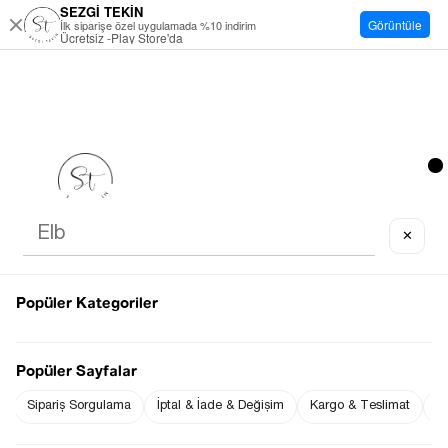
SEZGİ TEKİN
Görüntüle
İlk siparişe özel uygulamada %10 indirim
Ücretsiz -Play Store'da
✕
Popüler Kategoriler
Popüler Sayfalar
Sipariş Sorgulama
İptal & İade & Değişim
Kargo & Teslimat
Sı