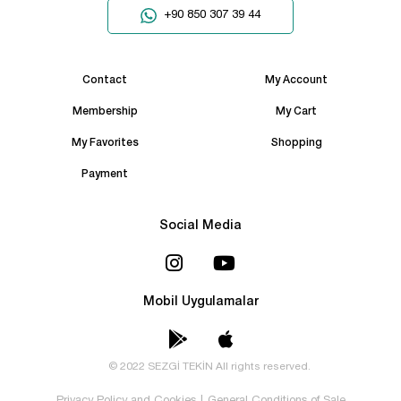
+90 850 307 39 44
Contact
My Account
Membership
My Cart
My Favorites
Shopping
Payment
Social Media
Mobil Uygulamalar
© 2022 SEZGİ TEKİN All rights reserved.