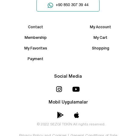
+90 850 307 39 44
Contact
My Account
Membership
My Cart
My Favorites
Shopping
Payment
Social Media
Mobil Uygulamalar
© 2022 SEZGİ TEKİN All rights reserved.