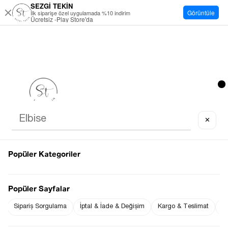
SEZGİ TEKİN
Görüntüle
İlk siparişe özel uygulamada %10 indirim
Ücretsiz -Play Store'da
✕
Popüler Kategoriler
Popüler Sayfalar
Sipariş Sorgulama
İptal & İade & Değişim
Kargo & Teslimat
Sı