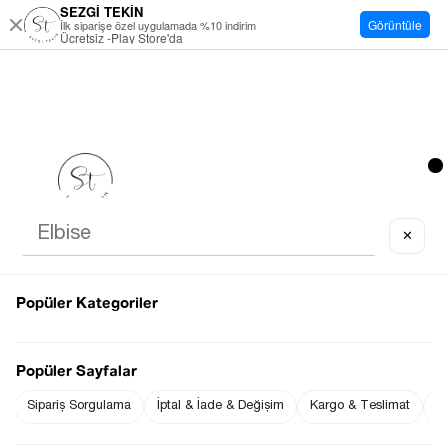
SEZGİ TEKİN
Görüntüle
İlk siparişe özel uygulamada %10 indirim
Ücretsiz -Play Store'da
✕
Popüler Kategoriler
Popüler Sayfalar
Sipariş Sorgulama
İptal & İade & Değişim
Kargo & Teslimat
Sı