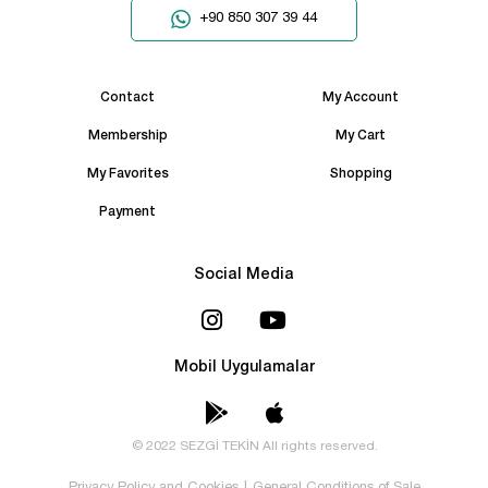
+90 850 307 39 44
Contact
My Account
Membership
My Cart
My Favorites
Shopping
Payment
Social Media
Mobil Uygulamalar
© 2022 SEZGİ TEKİN All rights reserved.