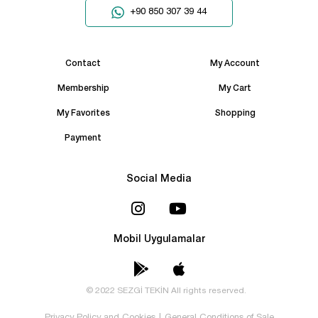
+90 850 307 39 44
Contact
My Account
Membership
My Cart
My Favorites
Shopping
Payment
Social Media
Mobil Uygulamalar
© 2022 SEZGİ TEKİN All rights reserved.