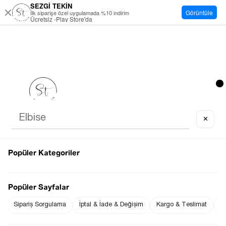
SEZGİ TEKİN
Görüntüle
İlk siparişe özel uygulamada %10 indirim
Ücretsiz -Play Store'da
✕
Popüler Kategoriler
Popüler Sayfalar
Sipariş Sorgulama
İptal & İade & Değişim
Kargo & Teslimat
Sı