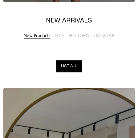
NEW ARRIVALS
New Products
TOPS
BOTTOMS
OUTWEAR
LIST ALL
LIST ALL
LIST ALL
LIST ALL