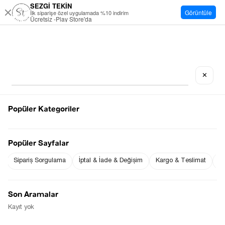
SEZGİ TEKİN
Görüntüle
İlk siparişe özel uygulamada %10 indirim
Ücretsiz -Play Store'da
✕
Popüler Kategoriler
Popüler Sayfalar
Sipariş Sorgulama
İptal & İade & Değişim
Kargo & Teslimat
Sı
Son Aramalar
Kayıt yok