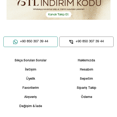
+90 850 307 39 44
+90 850 307 39 44
Sıkça Sorulan Sorular
Hakkımızda
İletişim
Hesabım
Üyelik
Sepetim
Favorilerim
Sipariş Takip
Alışveriş
Ödeme
Değişim & İade