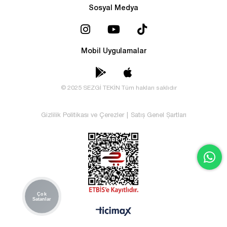
Sosyal Medya
Mobil Uygulamalar
© 2025 SEZGİ TEKİN Tüm hakları saklıdır
Gizlilik Politikası ve Çerezler
|
Satış Genel Şartları
Çok
Satanlar