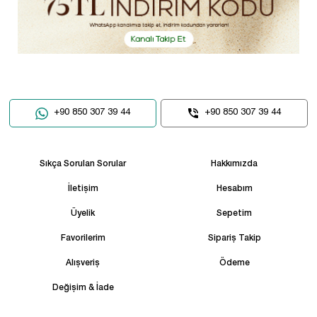
+90 850 307 39 44
+90 850 307 39 44
Sıkça Sorulan Sorular
Hakkımızda
İletişim
Hesabım
Üyelik
Sepetim
Favorilerim
Sipariş Takip
Alışveriş
Ödeme
Değişim & İade