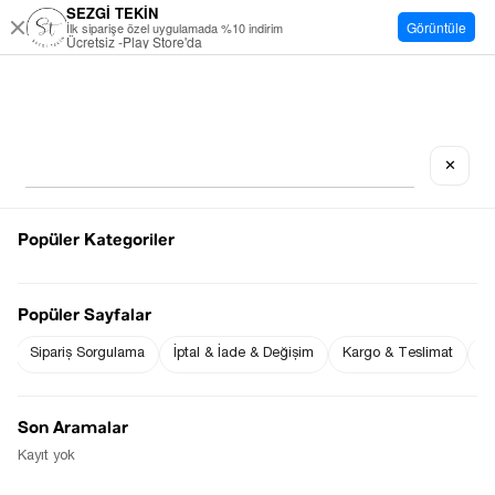
SEZGİ TEKİN
Görüntüle
İlk siparişe özel uygulamada %10 indirim
Ücretsiz -Play Store'da
✕
Popüler Kategoriler
Popüler Sayfalar
Sipariş Sorgulama
İptal & İade & Değişim
Kargo & Teslimat
Sı
Son Aramalar
Kayıt yok