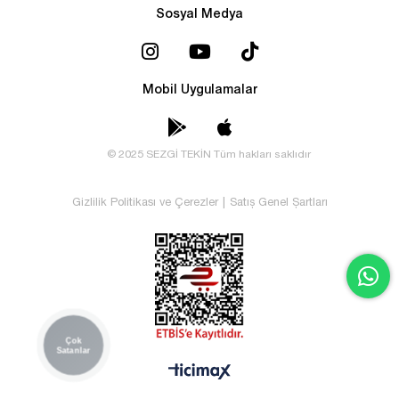
Sosyal Medya
Mobil Uygulamalar
© 2025 SEZGİ TEKİN Tüm hakları saklıdır
Gizlilik Politikası ve Çerezler
|
Satış Genel Şartları
Çok
Satanlar