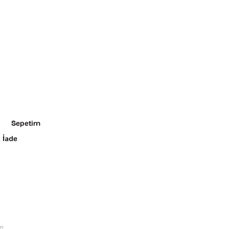
Sepetim
 İade
rı