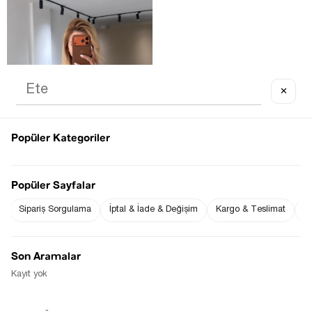
✕
TÜKENDI
Popüler Kategoriler
Popüler Sayfalar
Sipariş Sorgulama
İptal & İade & Değişim
Kargo & Teslimat
Sı
AKSESUAR DETAY ETNIK DESENLI 
YEŞIL ŞIFON GÖMLEK
$0.00
Son Aramalar
Kayıt yok