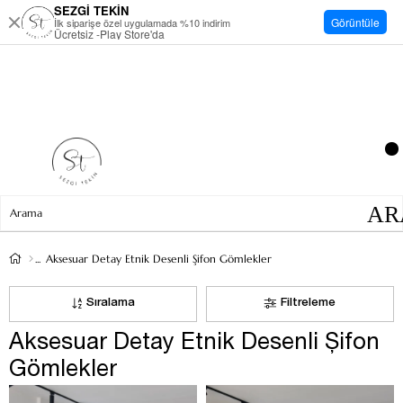
SEZGİ TEKİN
Görüntüle
İlk siparişe özel uygulamada %10 indirim
Ücretsiz -Play Store'da
Aksesuar Detay Etnik Desenli Şifon Gömlekler
Sıralama
Filtreleme
Aksesuar Detay Etnik Desenli Şifon
Gömlekler