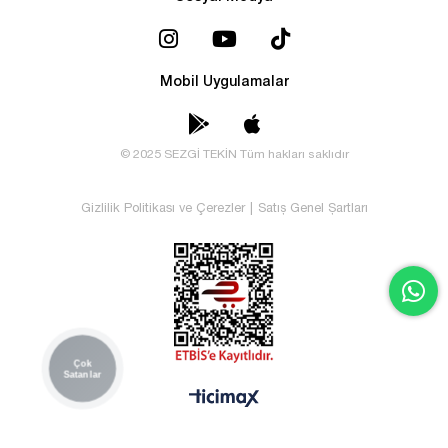
Mobil Uygulamalar
© 2025 SEZGİ TEKİN Tüm hakları saklıdır
Gizlilik Politikası ve Çerezler
|
Satış Genel Şartları
Çok
Satanlar