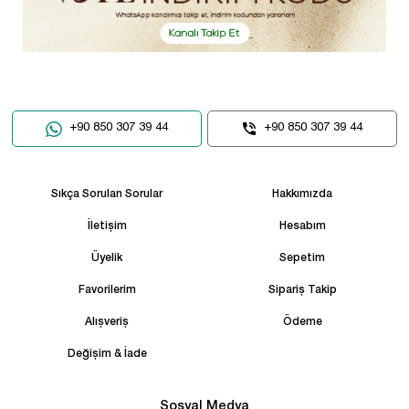
+90 850 307 39 44
+90 850 307 39 44
Sıkça Sorulan Sorular
Hakkımızda
İletişim
Hesabım
Üyelik
Sepetim
Favorilerim
Sipariş Takip
Alışveriş
Ödeme
Değişim & İade
Sosyal Medya